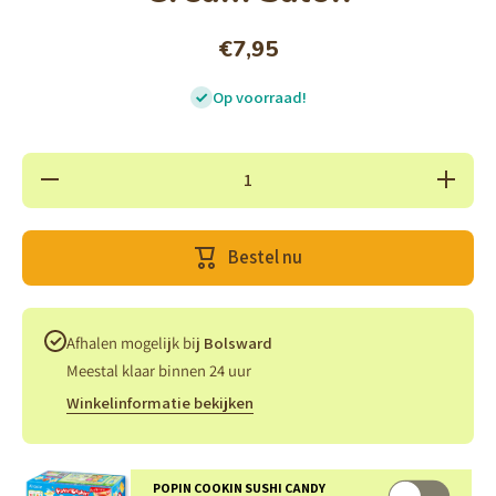
€7,95
Op voorraad!
Hoeveelheid
Verhoog 
verlagen
hoeveelh
voor Popin
voor Pop
Cookin
Cookin
Tanoshi Ice
Tanoshi I
Bestel nu
Cream
Cream
Salon
Salon
Afhalen mogelijk bij
Bolsward
Meestal klaar binnen 24 uur
Winkelinformatie bekijken
POPIN COOKIN SUSHI CANDY