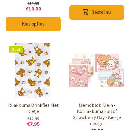
€13,95
€10,00
Bestel nu
Kies opties
Deal
Rilakkuma Drinkfles Met
Memoblok Klein -
Rietje
Korilakkuma Full of
Strawberry Day - Kies je
€12,95
design
€7,95