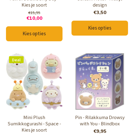
Kies je soort
design
€3,50
€15,95
€10,00
Kies opties
Kies opties
Deal
Mini Plush
Pin - Rilakkuma Drowsy
Sumikkogurashi - Space -
with You - Blindbox
Kies je soort
€9,95