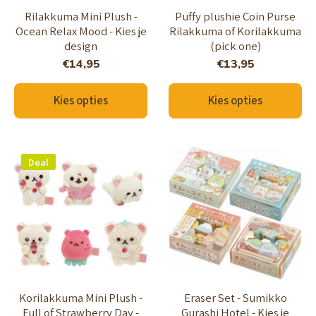
Rilakkuma Mini Plush -
Puffy plushie Coin Purse
Ocean Relax Mood - Kies je
Rilakkuma of Korilakkuma
design
(pick one)
€14,95
€13,95
Kies opties
Kies opties
Deal
Korilakkuma Mini Plush -
Eraser Set - Sumikko
Full of Strawberry Day -
Gurashi Hotel - Kies je