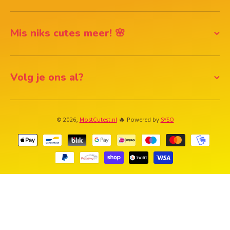
Mis niks cutes meer! 🌸
Volg je ons al?
© 2026,
MostCutest.nl
🔥 Powered by
SYSO
Betaalmethodes