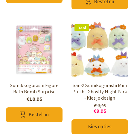
Bestel nu
Deal
Sumikkogurashi Figure
San-X Sumikogurashi Mini
Bath Bomb Surprise
Plush - Ghostly Night Park
- Kies je design
€10,95
€13,95
€9,95
Bestel nu
Kies opties