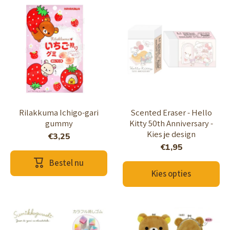
Rilakkuma Ichigo-gari
Scented Eraser - Hello
gummy
Kitty 50th Anniversary -
Kies je design
€3,25
€1,95
Bestel nu
Kies opties