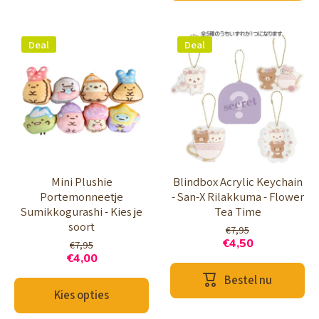
Deal
Deal
Mini Plushie
Blindbox Acrylic Keychain
Portemonneetje
- San-X Rilakkuma - Flower
Sumikkogurashi - Kies je
Tea Time
soort
€7,95
€4,50
€7,95
€4,00
Bestel nu
Kies opties