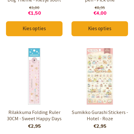
€3,00
€8,95
€1,50
€4,00
Kies opties
Kies opties
Rilakkuma Folding Ruler
Sumikko Gurashi Stickers -
30CM - Sweet Happy Days
Hotel - Roze
€2,95
€2,95