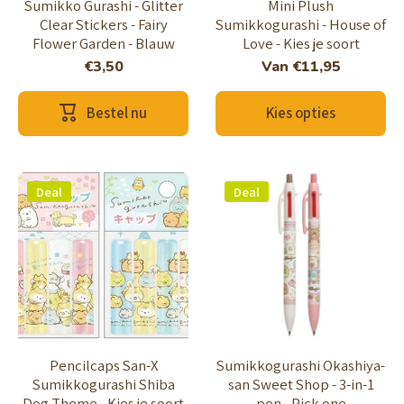
Sumikko Gurashi - Glitter
Mini Plush
Clear Stickers - Fairy
Sumikkogurashi - House of
Flower Garden - Blauw
Love - Kies je soort
€3,50
Van
€11,95
Bestel nu
Kies opties
Deal
Deal
Pencilcaps San-X
Sumikkogurashi Okashiya-
Sumikkogurashi Shiba
san Sweet Shop - 3-in-1
Dog Theme - Kies je soort
pen - Pick one