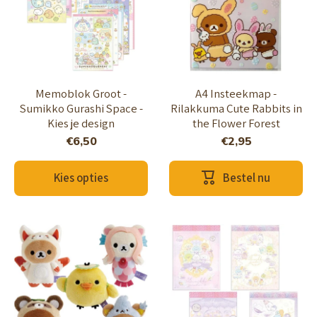
Memoblok Groot -
A4 Insteekmap -
Sumikko Gurashi Space -
Rilakkuma Cute Rabbits in
Kies je design
the Flower Forest
€6,50
€2,95
Kies opties
Bestel nu