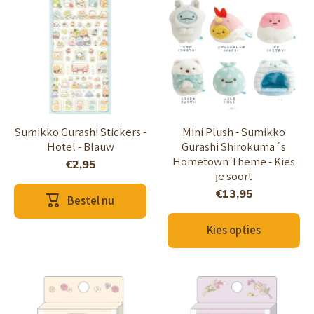
Sumikko Gurashi Stickers -
Mini Plush - Sumikko
Hotel - Blauw
Gurashi Shirokuma´s
Hometown Theme - Kies
€2,95
je soort
€13,95
Bestel nu
Kies opties