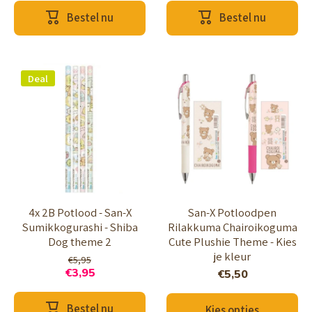
Bestel nu
Bestel nu
Deal
4x 2B Potlood - San-X
San-X Potloodpen
Sumikkogurashi - Shiba
Rilakkuma Chairoikoguma
Dog theme 2
Cute Plushie Theme - Kies
je kleur
€5,95
€3,95
€5,50
Bestel nu
Kies opties