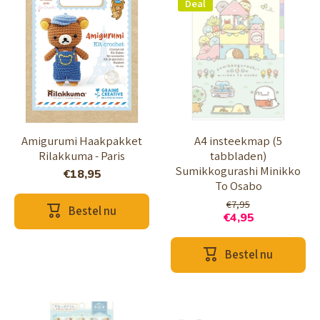
Deal
Amigurumi Haakpakket
A4 insteekmap (5
Rilakkuma - Paris
tabbladen)
Sumikkogurashi Minikko
€18,95
To Osabo
€7,95
Bestel nu
€4,95
Bestel nu