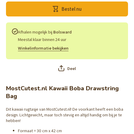
Kawaii Boba
MostCute
Drawstring
Kawaii 
Bestel nu
Bag
Drawstr
Bag
Afhalen mogelijk bij
Bolsward
Meestal klaar binnen 24 uur
Winkelinformatie bekijken
Deel
MostCutest.nl Kawaii Boba Drawstring
Bag
Dit kawaii rugtasje van MostCutest.nl! De voorkant heeft een boba
design. Lichtgewicht, maar toch stevig en altijd handig om bij je te
hebben!
Formaat = 30 cm x 42 cm