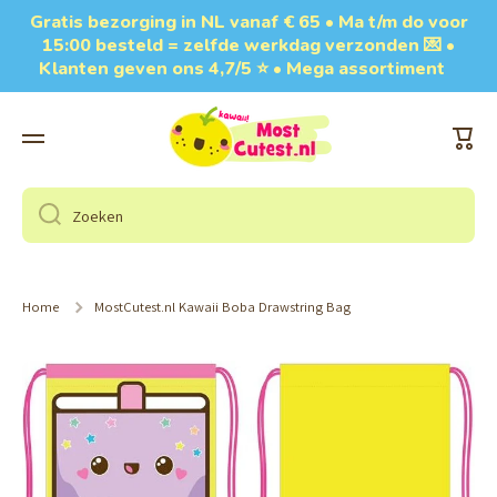
Gratis bezorging in NL vanaf € 65 • Ma t/m do voor
Doorgaan naar artikel
15:00 besteld = zelfde werkdag verzonden 💌 •
Klanten geven ons 4,7/5 ⭐ • Mega assortiment
Wink
Zoeken
Home
MostCutest.nl Kawaii Boba Drawstring Bag
Ga naar productinformatie