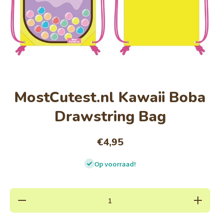
Open media 1 in modaal
MostCutest.nl Kawaii Boba
Drawstring Bag
€4,95
Op voorraad!
Hoeveelheid
Verhoog
verlagen voor
hoeveel
MostCutest.nl
voor