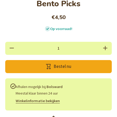
Bento Picks
€4,50
Op voorraad!
Hoeveelheid
Verhoog 
verlagen
hoeveelh
voor Kawaii
voor Kawa
Bento
Bento
Lunchbox
Lunchbo
Bestel nu
Prikkers
Prikker
Animal
Animal
Teacups -
Teacups
Bento Picks
Bento
Picks
Afhalen mogelijk bij
Bolsward
Meestal klaar binnen 24 uur
Winkelinformatie bekijken