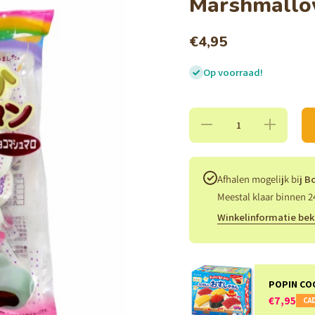
Marshmall
€4,95
Op voorraad!
Hoeveelheid
Verhoog de
verlagen
hoeveelheid
voor
voor
Funwaka
Funwaka
Choco-Tan
Choco-Tan
Choco In
Choco In
Afhalen mogelijk bij
B
Marshmallow
Marshmallo
Meestal klaar binnen 2
Winkelinformatie bek
POPIN CO
€7,95
CAD