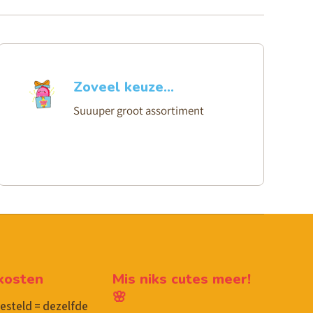
Zoveel keuze...
Suuuper groot assortiment
kosten
Mis niks cutes meer!
🌸
besteld = dezelfde