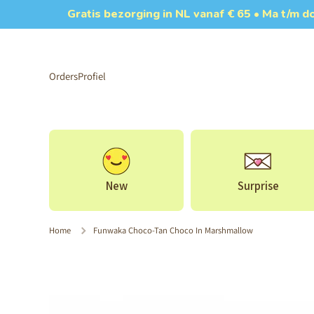
Gratis bezorging in NL vanaf € 65 • Ma t/m 
Doorgaan naar artikel
Orders
Profiel
New
Surprise
Home
Funwaka Choco-Tan Choco In Marshmallow
Ga naar productinformatie