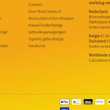
werkdag ve
Contact
Over MostCutest.nl
Nederland
Brievenbusp
n
Mostcutest.nl live shoppen
Pakketpost 
Kawaii kinderfeestje
Gratis verze
rtijd
Gebruiksaanwijzingen
Belgie
€7,95
Squishy gebruikstips
Duitsland
€
rden
Vacatures
Gratis verze
Worldwide s
n
Calculated i