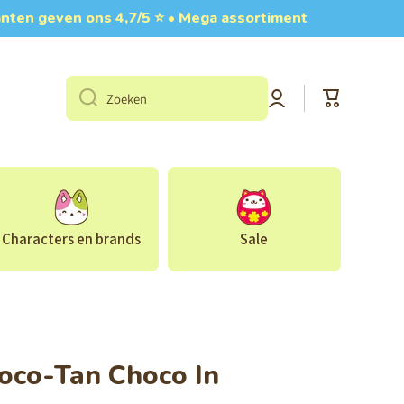
Klanten geven ons 4,7/5 ⭐ • Mega assortiment
Log
Winkelwage
Zoeken
in
Characters en brands
Sale
co-Tan Choco In