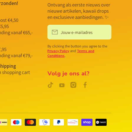
rzonden!
Ontvang als eerste nieuws over
nieuwe artikelen, kawaii drops
en exclusieve aanbiedingen. ✨
ost €4,50
€5,95
nding vanaf €65,-
Jouw e-mailadres
By clicking the button you agree to the
7,95
Privacy Policy
and
Terms and
nding vanaf €79,-
Conditions
.
hipping
n shopping cart
Volg je ons al?
tiktokcom/@mostcutesteu
instagramcom/MostCutestNL
facebookcom/MostCute
youtubecom/MostCutestNL
Betaalme