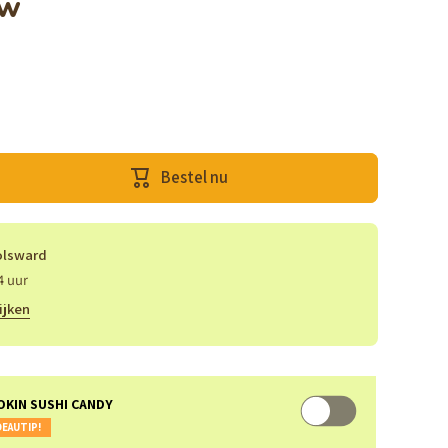
ow
Bestel nu
olsward
w
4 uur
ijken
OKIN SUSHI CANDY
EAUTIP!