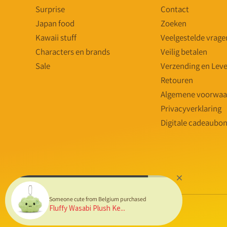
Surprise
Contact
Japan food
Zoeken
Kawaii stuff
Veelgestelde vrage
Characters en brands
Veilig betalen
Sale
Verzending en Leve
Retouren
Algemene voorwaa
Privacyverklaring
Digitale cadeaubo
Someone cute from Belgium purchased
Fluffy Wasabi Plush Ke...
© 2026,
MostCutest.nl
🔥 Powered by
SYSO