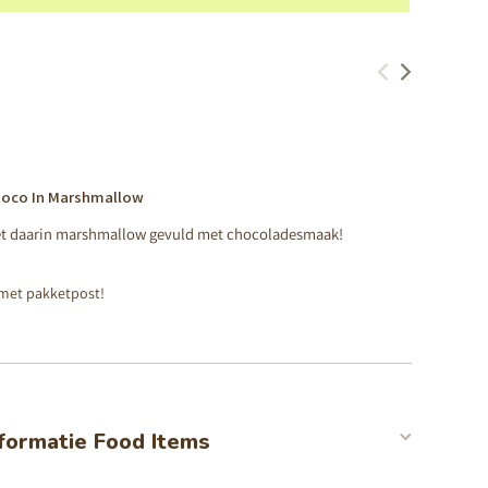
MEER INFO
oco In Marshmallow
et daarin marshmallow gevuld met chocoladesmaak!
met pakketpost!
formatie Food Items