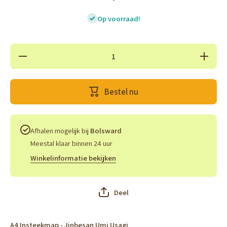
Op voorraad!
Hoeveelheid
Verhoog 
verlagen
hoeveelh
voor A4
voor A
Insteekmap
Insteekm
- Jinbesan
- Jinbes
Bestel nu
Umi Usagi
Umi Usa
Afhalen mogelijk bij
Bolsward
Meestal klaar binnen 24 uur
Winkelinformatie bekijken
Deel
A4 Insteekmap - Jinbesan Umi Usagi