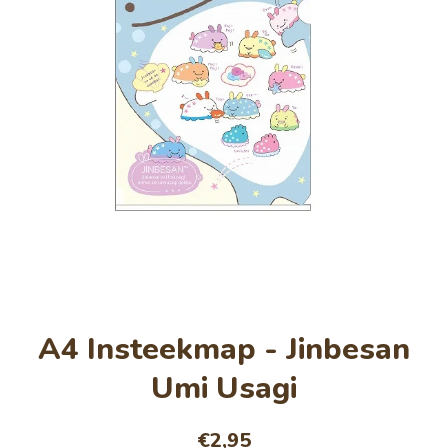
Open media 1 in modaal
A4 Insteekmap - Jinbesan
Umi Usagi
€2,95