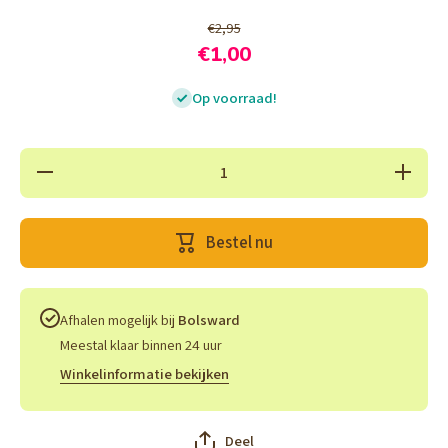
€2,95
€1,00
Op voorraad!
Hoeveelheid
Verhoog
verlagen
hoeveelh
voor
voor
Magnetische
Magnetis
boekenlegger
boekenle
Bestel nu
set - Poo
set - P
Afhalen mogelijk bij
Bolsward
Meestal klaar binnen 24 uur
Winkelinformatie bekijken
Deel